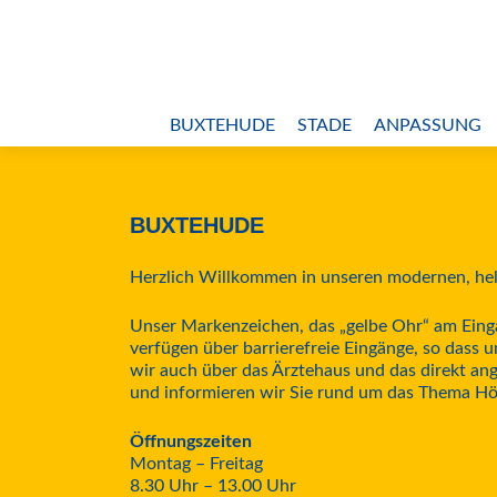
Z
u
m
Primäres
I
BUXTEHUDE
STADE
ANPASSUNG
n
Menü
h
a
l
BUXTEHUDE
t
s
Herzlich Willkommen in unseren modernen, hel
p
r
Unser Markenzeichen, das „gelbe Ohr“ am Einga
verfügen über barrierefreie Eingänge, so dass
i
wir auch über das Ärztehaus und das direkt an
n
und informieren wir Sie rund um das Thema Hö
g
e
Öffnungszeiten
n
Montag – Freitag
8.30 Uhr – 13.00 Uhr